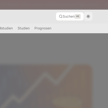
ow Jones schließt erneut auf Rekordhoch – Tech-Benchma
Suchen
⌘K
llstudien
Studien
Prognosen