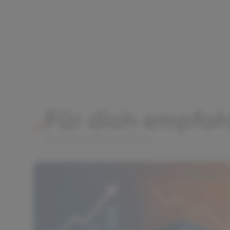
26. Juni 2026
5 Min. Lesezeit
Juni 2026: Einzelaktien‑Analyse neu
— Fundamentaldaten & CSRD
Im Juni 2026 verändern strengere
Nachhaltigkeits‑ und Transparenzregeln die
Basis der Unternehmensanalyse. Dieser
Artikel zeigt Schritt für Schritt, welche
Weiterlesen
Fundamentaldaten Privatanleger jetzt
priorisieren und wie Sie mit konkreten
Zahlen (inkl. Musterrechnung) zu einer
eigenen Aktienbewertung kommen.
Investieren