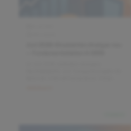
26. Juni 2026
6 Min. Lesezeit
Juni 2026: MSCI World vs FTSE
All‑World — 3 Szenarien bis 2030
Im Juni 2026 steht die Frage im Raum: MSCI
World oder FTSE All‑World als Core‑ETF?
Dieser Artikel vergleicht Index‑Abdeckung,
Risiken, Kosten und zeigt drei konkrete
Weiterlesen
Szenarien bis 2030 mit klaren
Handlungsempfehlungen für deutsche