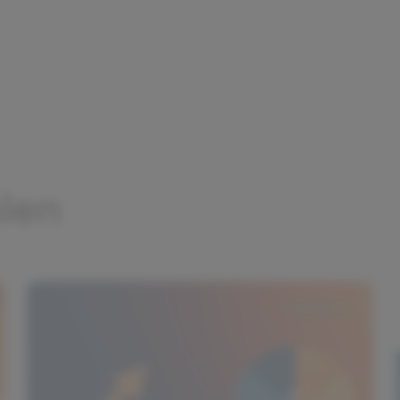
26. Juni 2026
5 Min. Lesezeit
Juni 2026: Mein 7‑Schritte
Einsteiger‑Plan zur Diversifikation
Dieser Schritt‑für‑Schritt‑Guide (Juni 2026)
zeigt Anfängern, wie sie Portfolio‑Risiken
praktisch minimieren. Konkrete
Beispiel‑Allokationen, Rebalancing‑Regeln
Weiterlesen
und Zahlen helfen beim Start.
Investieren