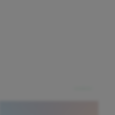
26. Juni 2026
5 Min. Lesezeit
Juni 2026: Rebalancing‑Fahrplan bei
DAX24.123 & BTC94.250
Stand Juni 2026: Zinsplateau (Bund 2,45%)
und Krypto‑Rallye (BTC 94.250) verändern
Risiko‑Profile. Dieser datengetriebene Guide
zeigt, wann und wie Privatanleger ihr Depot
Weiterlesen
rebalancen sollten – mit konkreten Regeln,
Rechenbeispielen und drei Praxis‑Plänen.
Investieren