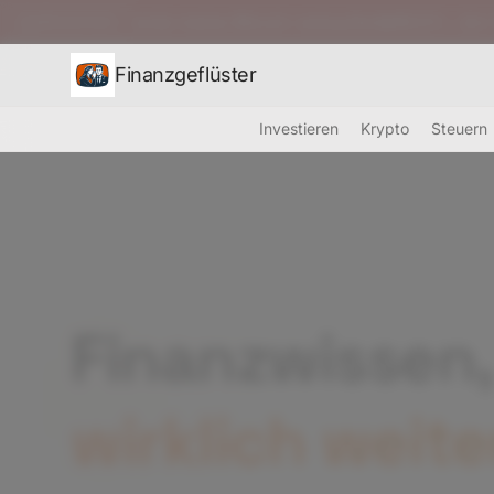
 werde meine Bitcoin verkaufen&#8221;: Jim Cramer fürcht
BREAKING
Finanzgeflüster
Investieren
Krypto
Steuern
Finanzwissen,
wirklich weite