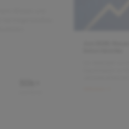
tment-Wissen und
nd Vermögensaufbau
ualisiert.
Juni 2026: Steue
Sofort‑Schritte
Der Aktiensplit von 
Depotinhabern zu fe
Jahressteuerbeschein
50
k+
Splits in der Regel ni
Weiterlesen
Leser/Monat
Reporting‑Fehler ent
Privatanleger jetzt so