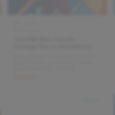
26. Juni 2026
5 Min. Lesezeit
Juni 2026 – 50.000€ Praxisfall:
Small, Momentum, Quality
Dieser Praxisartikel zeigt, wie Privatanleger
im Juni 2026 mit 50.000€ eine
faktorbasierte Allokation aus Small Cap,
Momentum und Quality praktisch umsetzen.
Weiterlesen
Enthalten sind Auswahlkriterien für ETFs,
konkrete Aufteilungen, Rebalancing‑Regeln