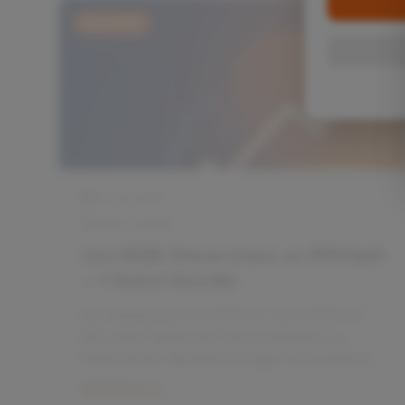
Jahressteuerbescheinigungen geführt.
Weiterlesen
Dieser Artikel erklärt, warum Splits in der
Regel nicht steuerpflichtig sind, wo die
Reporting‑Fehler entstehen und welche
sieben Schritte Privatanleger jetzt sofort
gehen sollten.
Für dich empfoh
Basierend auf deinen Interessen
Investieren