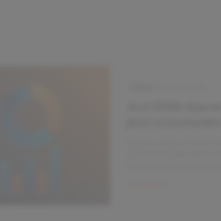
Sparen
5 Min. Lesezeit
Juni 2026: Sparen
jetzt entscheide
Soll das Geld auf dem Ko
Juni‑2026‑Guide liefert 
Rechenbeispiele und eine
sparen, wann investieren.
Jetzt lesen