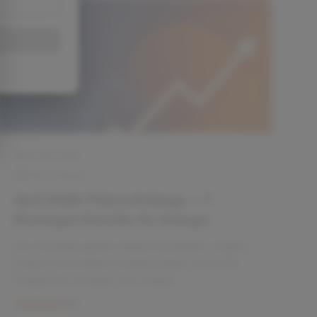
Einsteiger‑Guide erklärt die wichtigsten
Weiterlesen
Fakten, was die Vorwürfe für Aktien, ETFs
und Anleihen bedeuten und welche sieben
Schritte Privatanleger jetzt praktisch
umsetzen sollten.
Investieren