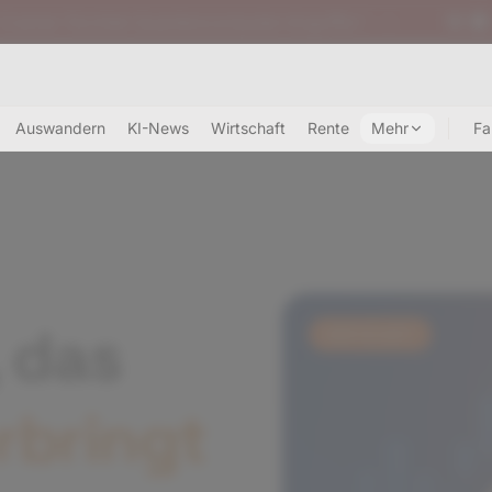
et Quantencomputer-Angriffe
•
🚨
🔴 US-Börsen: D
Auswandern
KI-News
Wirtschaft
Rente
Mehr
Fa
 das
WIRTSCHAFT
rbringt