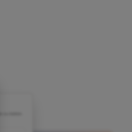
FEATURED
Wirtschaft
13. April 2026
5 Min. Lesezeit
April 2026: Polenz‑Anklage — 7
Einsteiger‑Schritte für Anleger
e zu bieten.
Die Anklage gegen Apple‑Ausstatter Jürgen
Polenz erschüttert Zulieferketten und wirft
Fragen für Anleger auf. Dieser