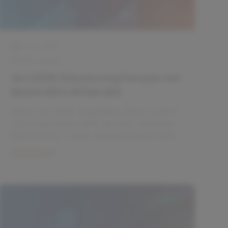
26. Juni 2026
5 Min. Lesezeit
Juni 2026: Schwellenländer – 4
Chancen trotz Bund 2,45%
Im Juni 2026 bieten Schwellenländer trotz
eines Zinsumfelds mit 10‑Jahres‑Bundrendite
von 2,45% attraktive Chancen. Dieser Guide
liefert konkrete, umsetzbare Strategien,
Weiterlesen
ETF‑Beispiele und ein 90‑Tage‑Checklist für
Privatanleger.