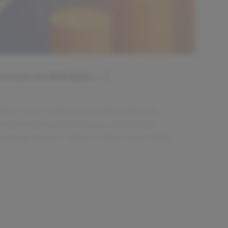
rchaos um BYD‑Split — 7
BYD im Juni 2026 hat bei vielen deutschen
hlerhaften Steuerbuchungen und unklaren
igungen geführt. Dieser Artikel erklärt, warum
cht steuerpflichtig sind, wo die
stehen und welche sieben Schritte
fort gehen sollten.