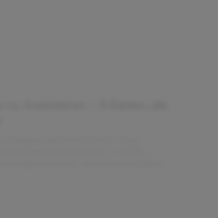
 vs. Investieren — 5 Zahlen, die
n
nto bleiben oder in ETFs & Co.? Dieser
fünf entscheidende Kennzahlen, konkrete
 90‑Tage‑To‑Do‑Liste, damit du weißt: Wann