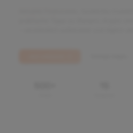
Aktuelle Finanznews, fundiertes Inves
praktische Tipps zu Steuern, Krypto u
– verständlich aufbereitet und täglich akt
Jetzt entdecken
YouTube Videos
500
+
15
Artikel
Kategorien